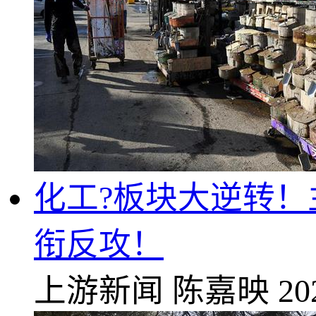
化工?板块大逆转！
衔反攻！
上游新闻
陈嘉映
20