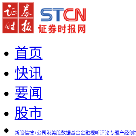
首页
快讯
要闻
股市
新股
信披+
公司
港美股
数据
基金
金融
视听
评论
专题
产经
创