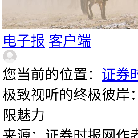
电子报
客户端
您当前的位置：
证券
极致视听的终极彼岸
限魅力
来源：证券时报网
作