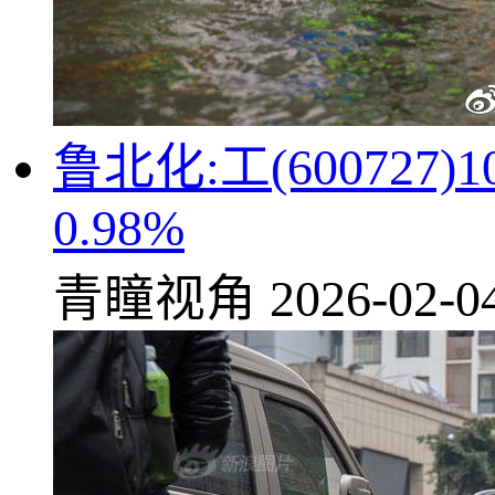
鲁北化:工(60072
0.98%
青瞳视角
2026-02-0