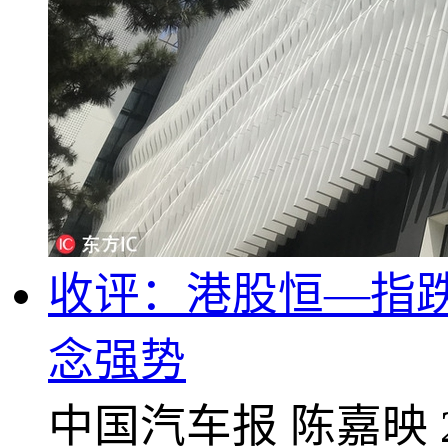
收评：港股恒—指跌0.
念强势
中国汽车报
陈嘉映