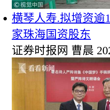
横琴人寿.拟增资逾
家珠海国资股东
证券时报网
曹晨
20