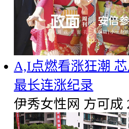
A,I点燃看涨狂潮 
最长连涨纪录
伊秀女性网
方可成