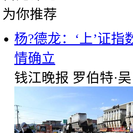
为你推荐
杨?德龙：‘上’证指
情确立
钱江晚报
罗伯特·吴